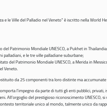
 e le Ville del Palladio nel Veneto” è iscritto nella World H
 del Patrimonio Mondiale UNESCO, a Pukhet in Thailandia, il
i palladiani, e le tre ville palladiane suburbane;
itato del Patrimonio Mondiale UNESCO, a Merida in Messico,
del Veneto.
o costituito da 25 componenti tra loro distinte ma accumunate
mporta l’impegno da parte di tutti gli enti pubblici, privati,
eni. All’orgoglio del prestigioso riconoscimento UNESCO, si u
 contesto territoriale unico al mondo, talmente unico da rap