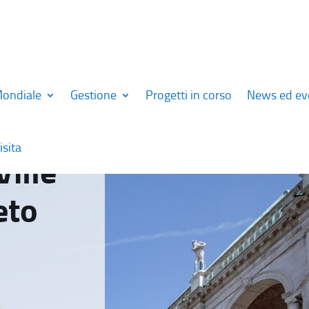
Mondiale
Gestione
Progetti in corso
News ed ev
isita
Ville
eto