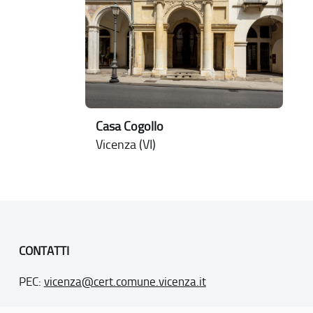
Casa Cogollo
Vicenza (VI)
CONTATTI
PEC:
vicenza@cert.comune.vicenza.it
PO:
ufficiounesco@comune.vicenza.it