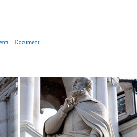
enti
Documenti