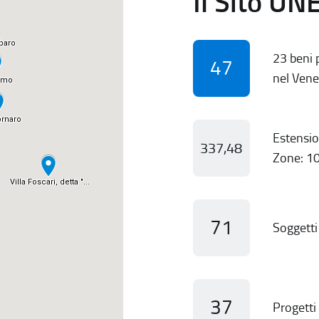
Il Sito UN
23 beni p
47
nel Vene
Estensio
337,48
Zone: 10
71
Soggetti 
37
Progetti