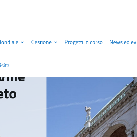
Mondiale
Gestione
Progetti in corso
News ed ev
isita
Ville
eto