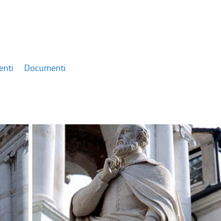
enti
Documenti