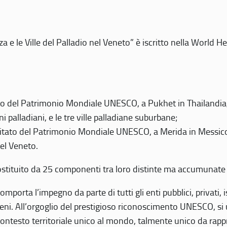
 e le Ville del Palladio nel Veneto” è iscritto nella World H
 del Patrimonio Mondiale UNESCO, a Pukhet in Thailandia, il
i palladiani, e le tre ville palladiane suburbane;
itato del Patrimonio Mondiale UNESCO, a Merida in Messico,
del Veneto.
o costituito da 25 componenti tra loro distinte ma accumunate
mporta l’impegno da parte di tutti gli enti pubblici, privati,
eni. All’orgoglio del prestigioso riconoscimento UNESCO, si u
 contesto territoriale unico al mondo, talmente unico da rap