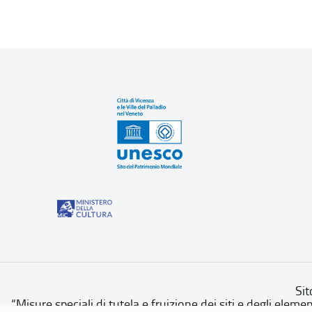
Sit
“Misure speciali di tutela e fruizione dei siti e degli eleme