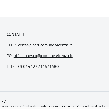
CONTATTI
PEC:
vicenza@cert.comune.vicenza.it
PO:
ufficiounesco@comune.vicenza.it
TEL: +39 0444222115/1480
. 77
inseriti nella “lista del patrimonio mondiale”, posti sotto la