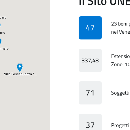
Il Sito UN
23 beni p
47
nel Vene
Estensio
337,48
Zone: 10
71
Soggetti 
37
Progetti