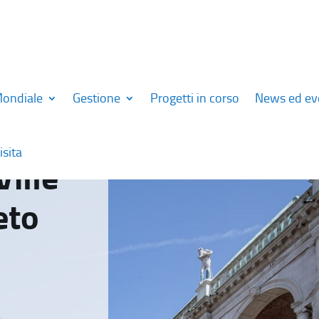
Mondiale
Gestione
Progetti in corso
News ed ev
isita
Ville
eto