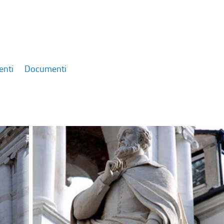
enti
Documenti