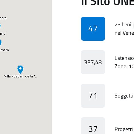
Il Sito UN
23 beni p
47
nel Vene
Estensio
337,48
Zone: 10
71
Soggetti 
37
Progetti