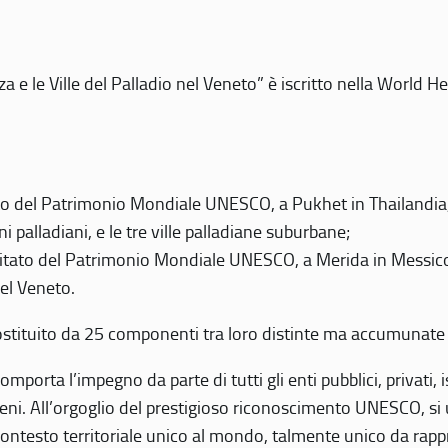
 e le Ville del Palladio nel Veneto” è iscritto nella World H
 del Patrimonio Mondiale UNESCO, a Pukhet in Thailandia, il
i palladiani, e le tre ville palladiane suburbane;
itato del Patrimonio Mondiale UNESCO, a Merida in Messico,
del Veneto.
o costituito da 25 componenti tra loro distinte ma accumunate
mporta l’impegno da parte di tutti gli enti pubblici, privati,
eni. All’orgoglio del prestigioso riconoscimento UNESCO, si u
 contesto territoriale unico al mondo, talmente unico da rap