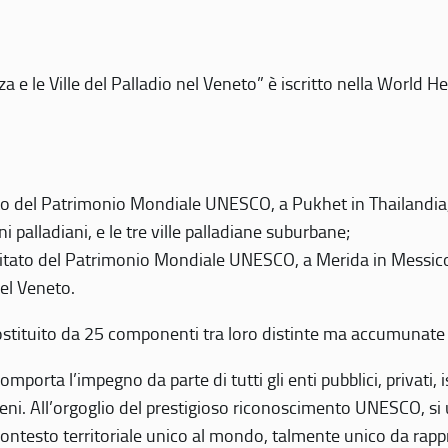
 e le Ville del Palladio nel Veneto” è iscritto nella World H
 del Patrimonio Mondiale UNESCO, a Pukhet in Thailandia, il
i palladiani, e le tre ville palladiane suburbane;
itato del Patrimonio Mondiale UNESCO, a Merida in Messico,
del Veneto.
o costituito da 25 componenti tra loro distinte ma accumunate
mporta l’impegno da parte di tutti gli enti pubblici, privati,
eni. All’orgoglio del prestigioso riconoscimento UNESCO, si u
 contesto territoriale unico al mondo, talmente unico da rap