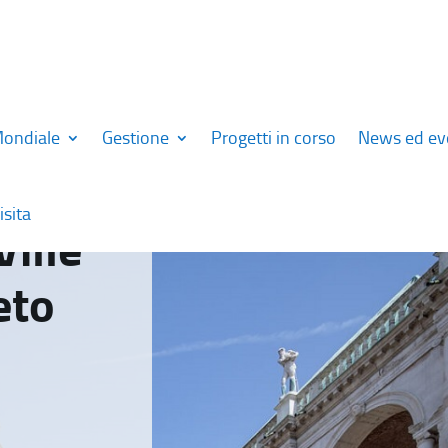
Mondiale
Gestione
Progetti in corso
News ed ev
isita
Ville
eto