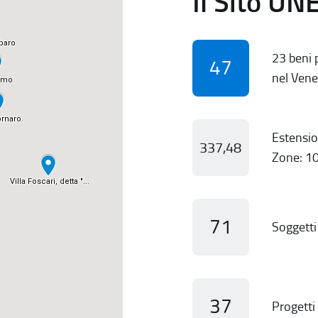
Il Sito UN
23 beni p
47
nel Vene
Estensio
337,48
Zone: 10
71
Soggetti 
37
Progetti