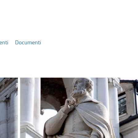
enti
Documenti