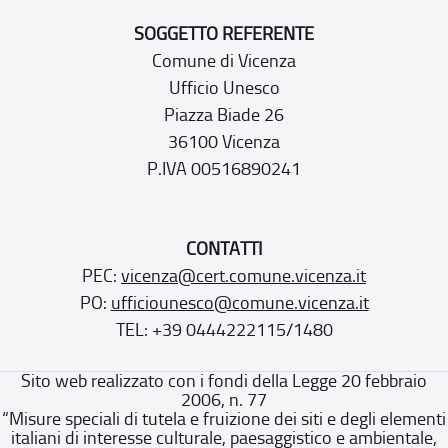
SOGGETTO REFERENTE
Comune di Vicenza
Ufficio Unesco
Piazza Biade 26
36100 Vicenza
P.IVA 00516890241
CONTATTI
PEC:
vicenza@cert.comune.vicenza.it
PO:
ufficiounesco@comune.vicenza.it
TEL: +39 0444222115/1480
Sito web realizzato con i fondi della Legge 20 febbraio
2006, n. 77
“Misure speciali di tutela e fruizione dei siti e degli elementi
italiani di interesse culturale, paesaggistico e ambientale,