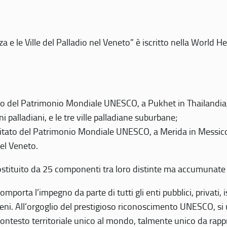
 e le Ville del Palladio nel Veneto” è iscritto nella World H
 del Patrimonio Mondiale UNESCO, a Pukhet in Thailandia, il
i palladiani, e le tre ville palladiane suburbane;
itato del Patrimonio Mondiale UNESCO, a Merida in Messico,
del Veneto.
o costituito da 25 componenti tra loro distinte ma accumunate
mporta l’impegno da parte di tutti gli enti pubblici, privati,
eni. All’orgoglio del prestigioso riconoscimento UNESCO, si u
 contesto territoriale unico al mondo, talmente unico da rap