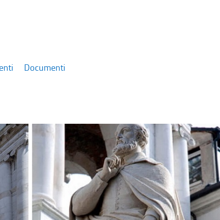
enti
Documenti