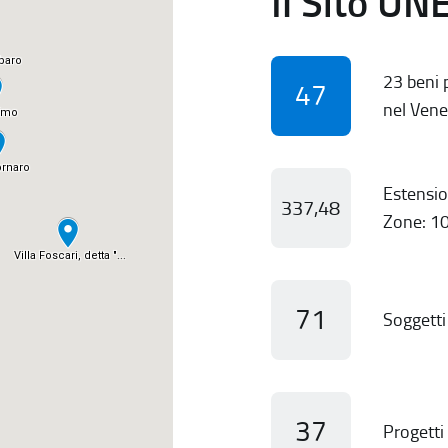
Il Sito UN
23 beni p
47
nel Vene
Estensio
337,48
Zone: 10
71
Soggetti 
37
Progetti