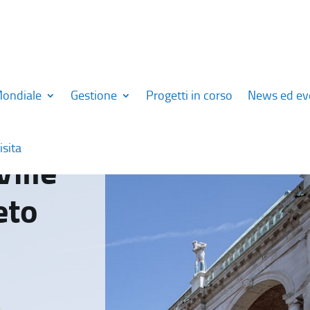
Mondiale
Gestione
Progetti in corso
News ed ev
isita
Ville
eto