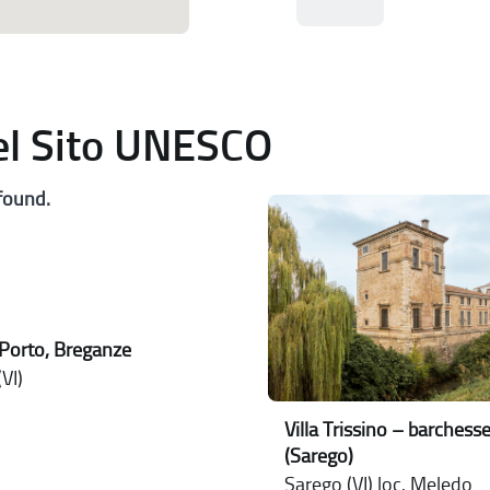
del Sito UNESCO
found.
Porto, Breganze
VI)
Villa Trissino – barchess
(Sarego)
Sarego (VI) loc. Meledo