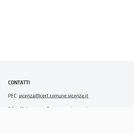
CONTATTI
PEC:
vicenza@cert.comune.vicenza.it
PO:
ufficiounesco@comune.vicenza.it
TEL: +39 0444222115/1480