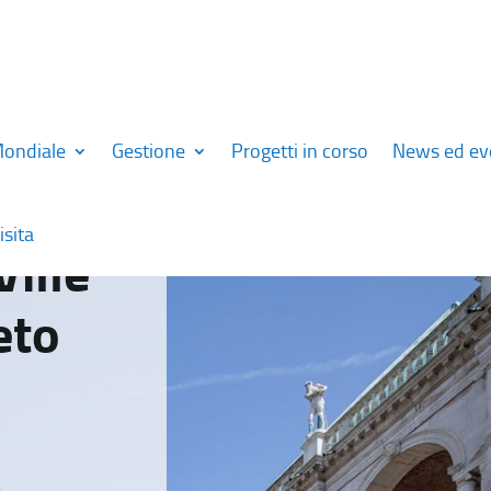
Mondiale
Gestione
Progetti in corso
News ed ev
isita
Ville
eto