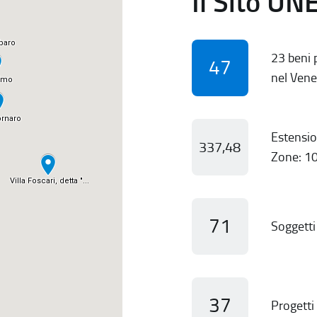
Il Sito UN
23 beni p
47
nel Vene
Estensio
337,48
Zone: 10
71
Soggetti 
37
Progetti