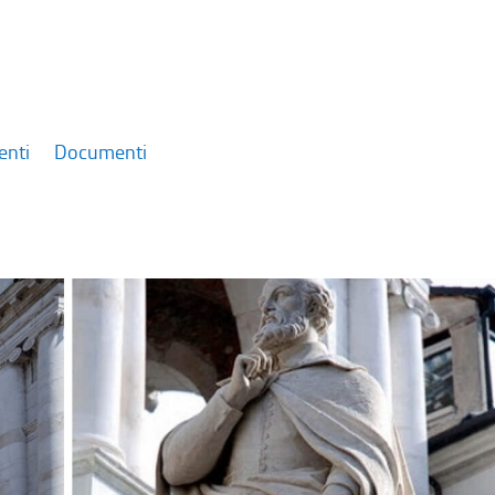
enti
Documenti