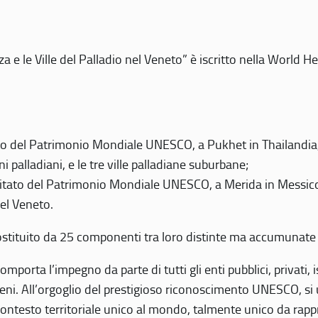
 e le Ville del Palladio nel Veneto” è iscritto nella World H
 del Patrimonio Mondiale UNESCO, a Pukhet in Thailandia, il
i palladiani, e le tre ville palladiane suburbane;
itato del Patrimonio Mondiale UNESCO, a Merida in Messico,
del Veneto.
o costituito da 25 componenti tra loro distinte ma accumunate
mporta l’impegno da parte di tutti gli enti pubblici, privati,
eni. All’orgoglio del prestigioso riconoscimento UNESCO, si u
 contesto territoriale unico al mondo, talmente unico da rap