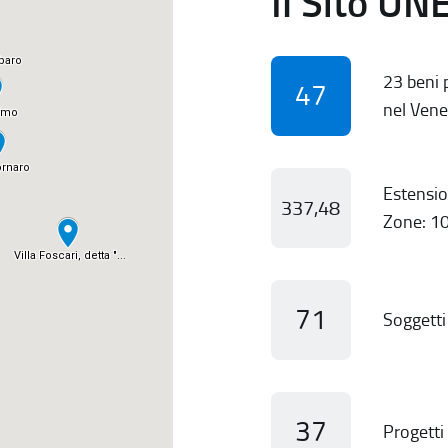
Il Sito UN
23 beni p
47
nel Vene
Estensio
337,48
Zone: 10
71
Soggetti 
37
Progetti