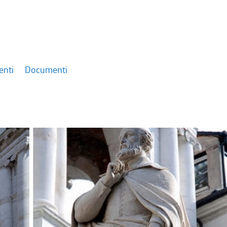
enti
Documenti