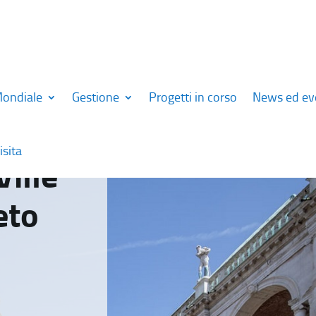
Mondiale
Gestione
Progetti in corso
News ed ev
isita
Ville
eto