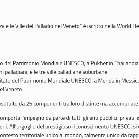
 e le Ville del Palladio nel Veneto” è iscritto nella World H
 del Patrimonio Mondiale UNESCO, a Pukhet in Thailandia, il
i palladiani, e le tre ville palladiane suburbane;
itato del Patrimonio Mondiale UNESCO, a Merida in Messico,
del Veneto.
o costituito da 25 componenti tra loro distinte ma accumunate
mporta l’impegno da parte di tutti gli enti pubblici, privati,
eni. All’orgoglio del prestigioso riconoscimento UNESCO, si u
 contesto territoriale unico al mondo, talmente unico da rap