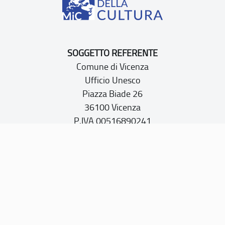
SOGGETTO REFERENTE
Comune di Vicenza
Ufficio Unesco
Piazza Biade 26
36100 Vicenza
P.IVA 00516890241
CONTATTI
PEC:
vicenza@cert.comune.vicenza.it
PO:
ufficiounesco@comune.vicenza.it
TEL: +39 0444222115/1480