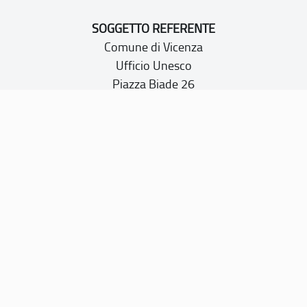
SOGGETTO REFERENTE
Comune di Vicenza
Ufficio Unesco
Piazza Biade 26
36100 Vicenza
P.IVA 00516890241
CONTATTI
PEC:
vicenza@cert.comune.vicenza.it
PO:
ufficiounesco@comune.vicenza.it
TEL: +39 0444222115/1480
Sito web realizzato con i fondi della Legge 20 febbraio
2006, n. 77
“Misure speciali di tutela e fruizione dei siti e degli elementi
italiani di interesse culturale, paesaggistico e ambientale,