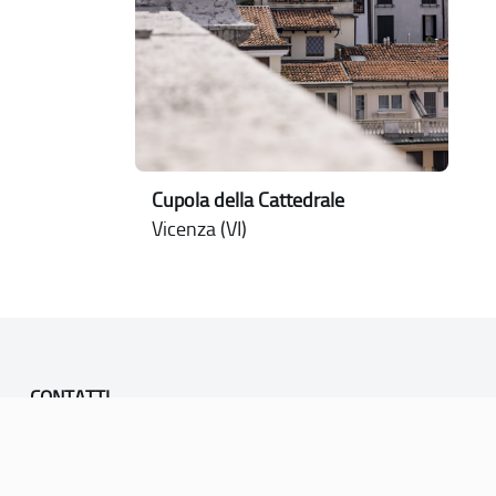
Cupola della Cattedrale
Vicenza (VI)
CONTATTI
PEC:
vicenza@cert.comune.vicenza.it
PO:
ufficiounesco@comune.vicenza.it