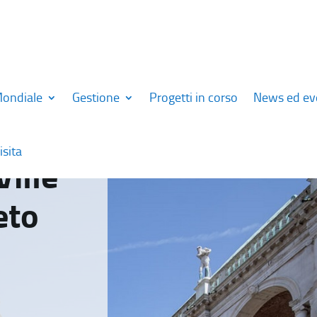
Mondiale
Gestione
Progetti in corso
News ed ev
isita
Ville
eto