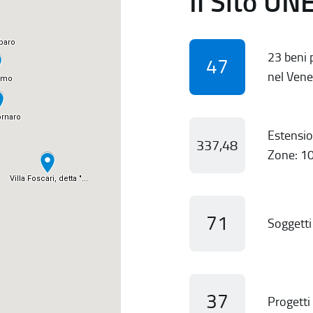
Il Sito UN
23 beni p
47
nel Vene
Estensio
337,48
Zone: 10
71
Soggetti 
37
Progetti