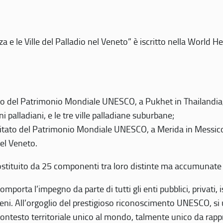
 e le Ville del Palladio nel Veneto” è iscritto nella World H
 del Patrimonio Mondiale UNESCO, a Pukhet in Thailandia, il
i palladiani, e le tre ville palladiane suburbane;
itato del Patrimonio Mondiale UNESCO, a Merida in Messico,
del Veneto.
o costituito da 25 componenti tra loro distinte ma accumunate
mporta l’impegno da parte di tutti gli enti pubblici, privati,
eni. All’orgoglio del prestigioso riconoscimento UNESCO, si u
 contesto territoriale unico al mondo, talmente unico da rap