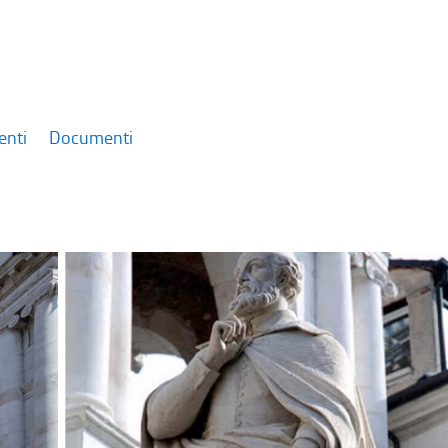
enti
Documenti