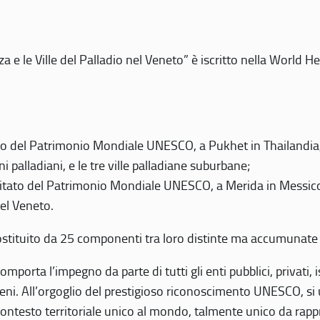
 e le Ville del Palladio nel Veneto” è iscritto nella World H
 del Patrimonio Mondiale UNESCO, a Pukhet in Thailandia, il
i palladiani, e le tre ville palladiane suburbane;
itato del Patrimonio Mondiale UNESCO, a Merida in Messico,
del Veneto.
o costituito da 25 componenti tra loro distinte ma accumunate
mporta l’impegno da parte di tutti gli enti pubblici, privati,
eni. All’orgoglio del prestigioso riconoscimento UNESCO, si u
 contesto territoriale unico al mondo, talmente unico da rap