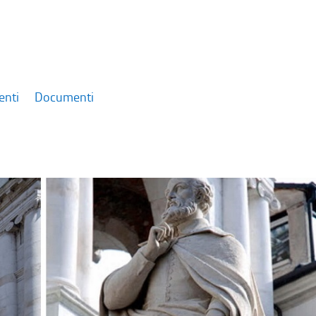
enti
Documenti