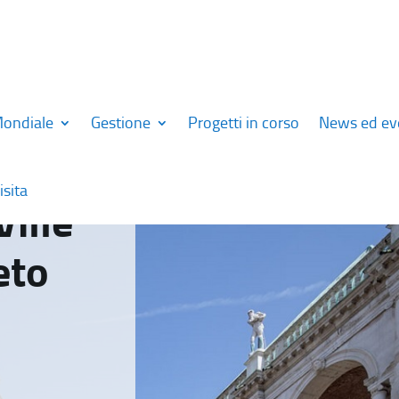
Mondiale
Gestione
Progetti in corso
News ed ev
isita
Ville
eto