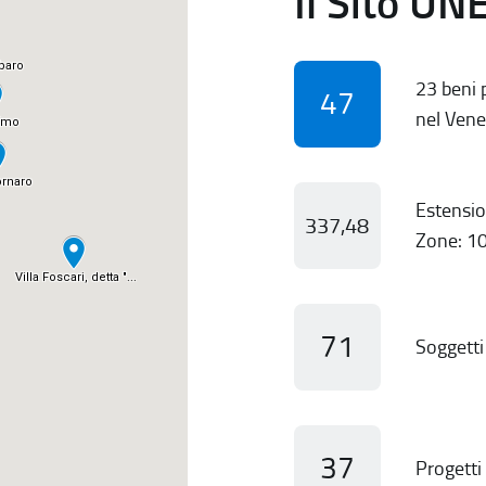
Il Sito UN
23 beni p
47
nel Vene
Estensio
337,48
Zone: 10
71
Soggetti 
37
Progetti