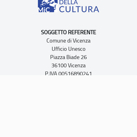
SOGGETTO REFERENTE
Comune di Vicenza
Ufficio Unesco
Piazza Biade 26
36100 Vicenza
P.IVA 00516890241
CONTATTI
PEC:
vicenza@cert.comune.vicenza.it
PO:
ufficiounesco@comune.vicenza.it
TEL: +39 0444222115/1480