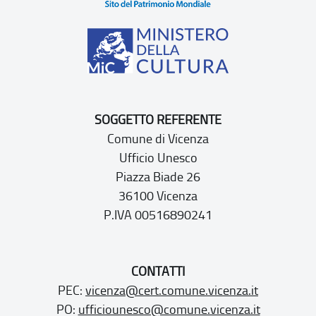
SOGGETTO REFERENTE
Comune di Vicenza
Ufficio Unesco
Piazza Biade 26
36100 Vicenza
P.IVA 00516890241
CONTATTI
PEC:
vicenza@cert.comune.vicenza.it
PO:
ufficiounesco@comune.vicenza.it