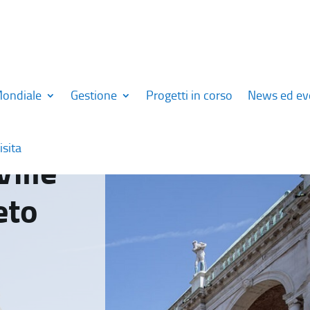
Mondiale
Gestione
Progetti in corso
News ed ev
isita
Ville
eto