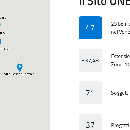
Il Sito UN
23 beni p
47
nel Vene
Estensio
337,48
Zone: 10
71
Soggetti 
37
Progetti