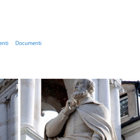
enti
Documenti