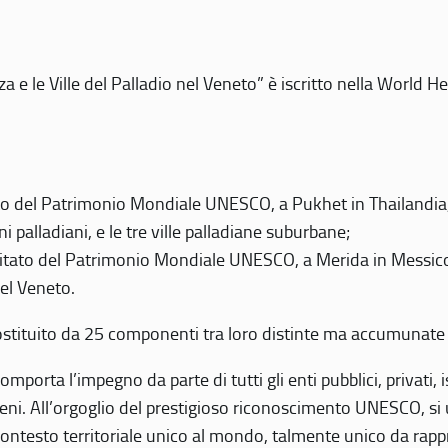
 e le Ville del Palladio nel Veneto” è iscritto nella World H
 del Patrimonio Mondiale UNESCO, a Pukhet in Thailandia, il
i palladiani, e le tre ville palladiane suburbane;
itato del Patrimonio Mondiale UNESCO, a Merida in Messico,
del Veneto.
o costituito da 25 componenti tra loro distinte ma accumunate
mporta l’impegno da parte di tutti gli enti pubblici, privati,
eni. All’orgoglio del prestigioso riconoscimento UNESCO, si u
 contesto territoriale unico al mondo, talmente unico da rap