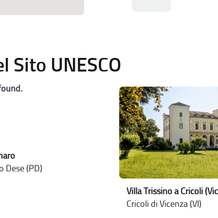
del Sito UNESCO
found.
rnaro
o Dese (PD)
Villa Trissino a Cricoli (V
Cricoli di Vicenza (VI)