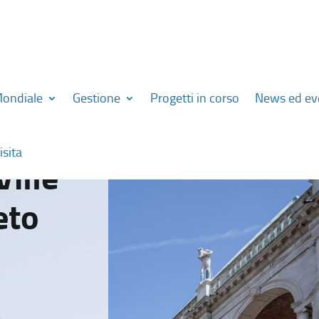
Mondiale
Gestione
Progetti in corso
News ed ev
isita
Ville
eto