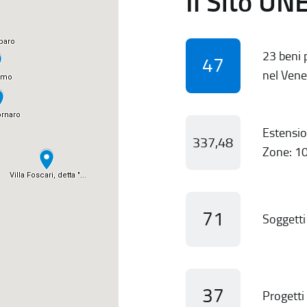
Il Sito UN
23 beni p
47
nel Vene
Estensio
337,48
Zone: 10
71
Soggetti 
37
Progetti