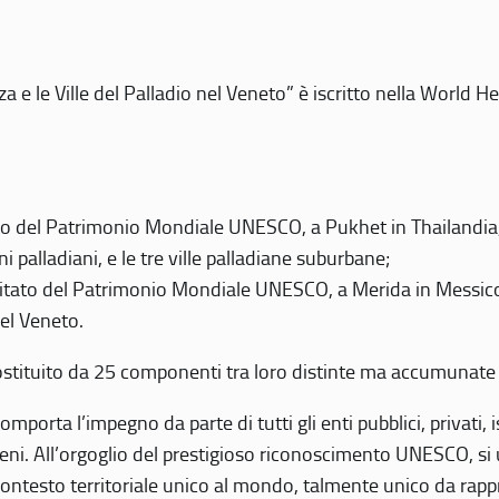
 e le Ville del Palladio nel Veneto” è iscritto nella World H
 del Patrimonio Mondiale UNESCO, a Pukhet in Thailandia, il
i palladiani, e le tre ville palladiane suburbane;
itato del Patrimonio Mondiale UNESCO, a Merida in Messico,
del Veneto.
o costituito da 25 componenti tra loro distinte ma accumunate
mporta l’impegno da parte di tutti gli enti pubblici, privati,
eni. All’orgoglio del prestigioso riconoscimento UNESCO, si u
 contesto territoriale unico al mondo, talmente unico da rap