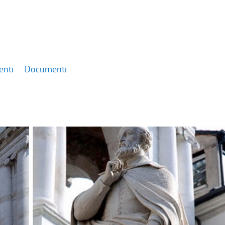
enti
Documenti