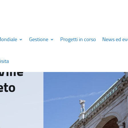
Mondiale
Gestione
Progetti in corso
News ed ev
isita
Ville
eto