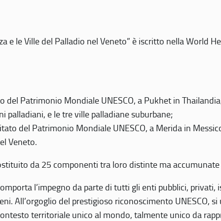
 e le Ville del Palladio nel Veneto” è iscritto nella World H
 del Patrimonio Mondiale UNESCO, a Pukhet in Thailandia, il
i palladiani, e le tre ville palladiane suburbane;
itato del Patrimonio Mondiale UNESCO, a Merida in Messico,
del Veneto.
o costituito da 25 componenti tra loro distinte ma accumunate
mporta l’impegno da parte di tutti gli enti pubblici, privati,
eni. All’orgoglio del prestigioso riconoscimento UNESCO, si u
 contesto territoriale unico al mondo, talmente unico da rap