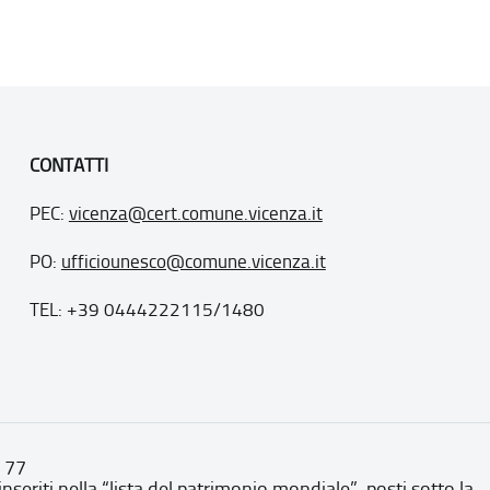
CONTATTI
PEC:
vicenza@cert.comune.vicenza.it
PO:
ufficiounesco@comune.vicenza.it
TEL: +39 0444222115/1480
. 77
inseriti nella “lista del patrimonio mondiale”, posti sotto la