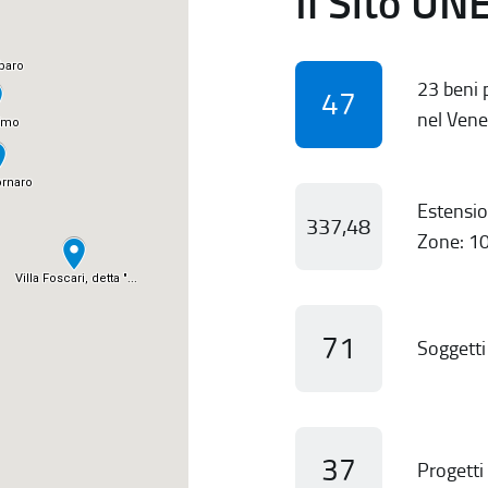
Il Sito UN
23 beni p
47
nel Vene
Estensio
337,48
Zone: 10
71
Soggetti 
37
Progetti