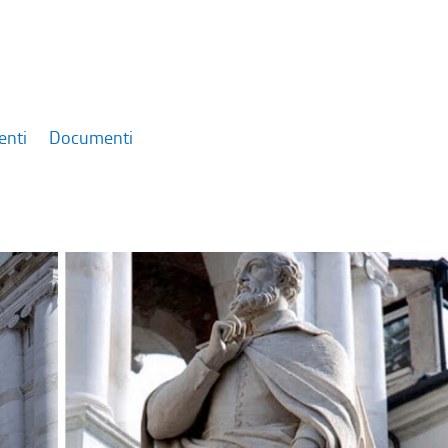
enti
Documenti