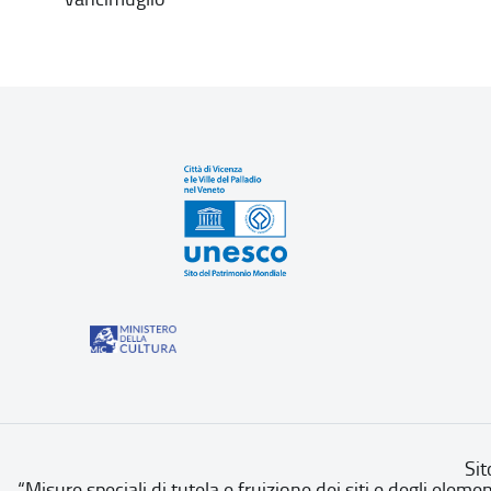
Sit
“Misure speciali di tutela e fruizione dei siti e degli eleme