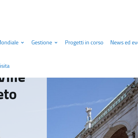
Mondiale
Gestione
Progetti in corso
News ed ev
isita
Ville
eto