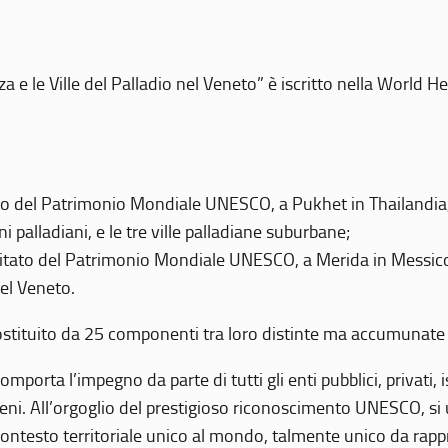
 e le Ville del Palladio nel Veneto” è iscritto nella World H
 del Patrimonio Mondiale UNESCO, a Pukhet in Thailandia, il
i palladiani, e le tre ville palladiane suburbane;
itato del Patrimonio Mondiale UNESCO, a Merida in Messico,
del Veneto.
o costituito da 25 componenti tra loro distinte ma accumunate
mporta l’impegno da parte di tutti gli enti pubblici, privati,
eni. All’orgoglio del prestigioso riconoscimento UNESCO, si u
 contesto territoriale unico al mondo, talmente unico da rap