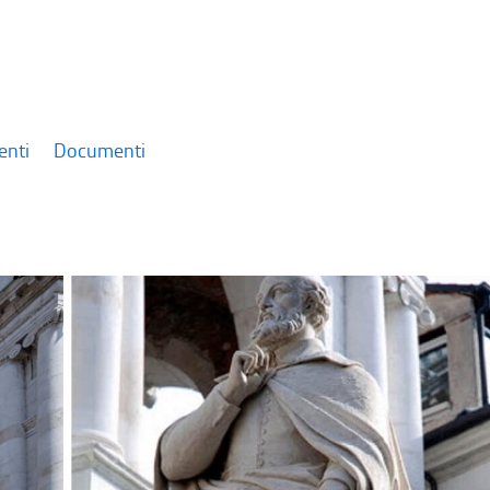
enti
Documenti