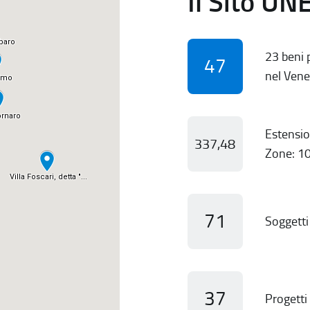
Il Sito UN
23 beni p
47
nel Vene
Estensio
337,48
Zone: 10
71
Soggetti 
37
Progetti