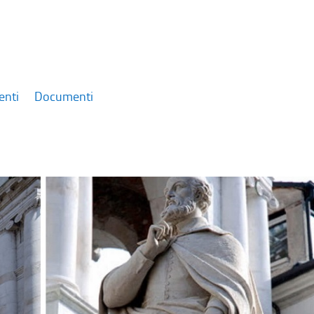
enti
Documenti