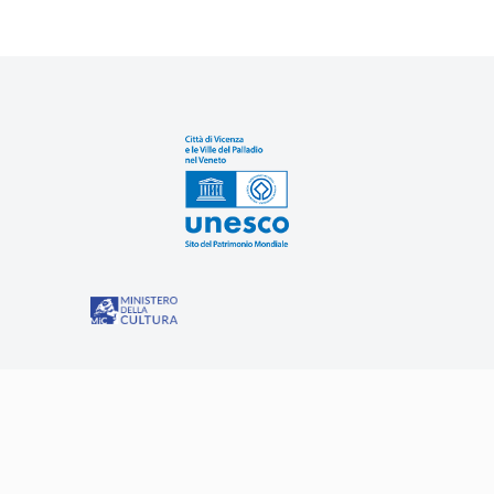
Sit
“Misure speciali di tutela e fruizione dei siti e degli eleme