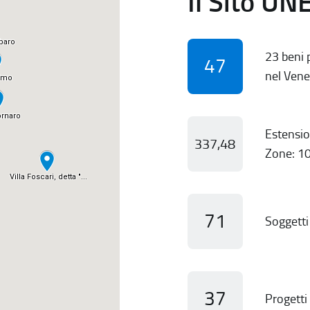
Il Sito UN
23 beni p
47
nel Vene
Estensio
337,48
Zone: 10
71
Soggetti 
37
Progetti