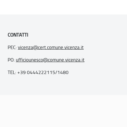
CONTATTI
PEC:
vicenza@cert.comune.vicenza.it
PO:
ufficiounesco@comune.vicenza.it
TEL: +39 0444222115/1480
. 77
inseriti nella “lista del patrimonio mondiale”, posti sotto la