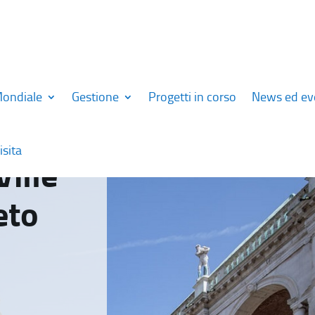
Mondiale
Gestione
Progetti in corso
News ed ev
isita
Ville
eto