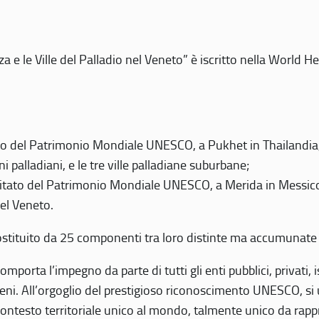
 e le Ville del Palladio nel Veneto” è iscritto nella World H
 del Patrimonio Mondiale UNESCO, a Pukhet in Thailandia, il
i palladiani, e le tre ville palladiane suburbane;
itato del Patrimonio Mondiale UNESCO, a Merida in Messico,
del Veneto.
o costituito da 25 componenti tra loro distinte ma accumunate
mporta l’impegno da parte di tutti gli enti pubblici, privati,
eni. All’orgoglio del prestigioso riconoscimento UNESCO, si u
 contesto territoriale unico al mondo, talmente unico da rap