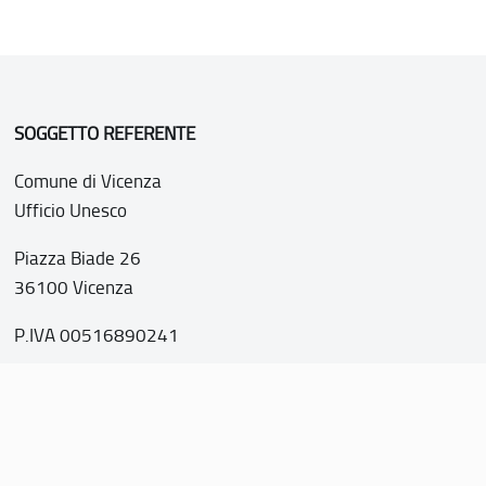
SOGGETTO REFERENTE
Comune di Vicenza
Ufficio Unesco
Piazza Biade 26
36100 Vicenza
P.IVA 00516890241
o web realizzato con i fondi della Legge 20 febbraio 2006, n
nti italiani di interesse culturale, paesaggistico e ambientale, 
tutela dell’UNESCO”