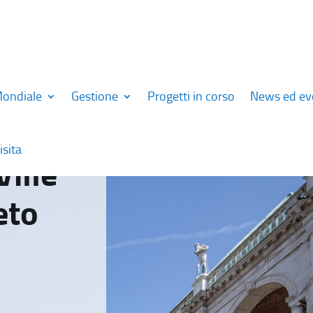
Mondiale
Gestione
Progetti in corso
News ed ev
isita
Ville
eto