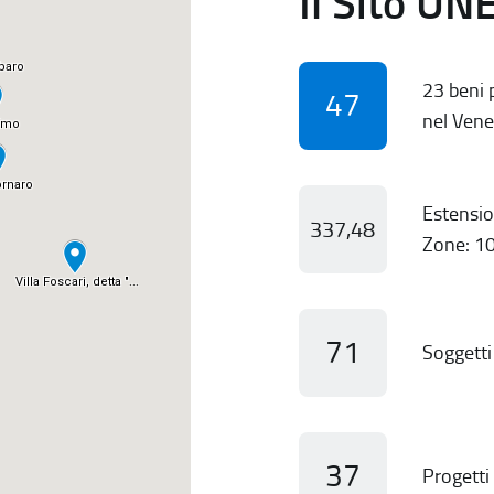
Il Sito UN
23 beni p
47
nel Vene
Estensio
337,48
Zone: 10
71
Soggetti 
37
Progetti