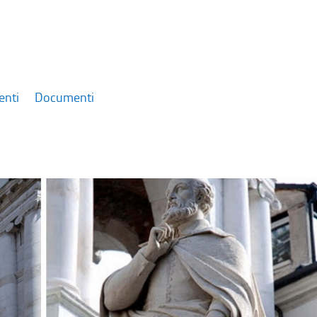
enti
Documenti