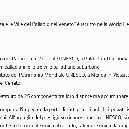
 e le Ville del Palladio nel Veneto” è iscritto nella World H
 del Patrimonio Mondiale UNESCO, a Pukhet in Thailandia, il
i palladiani, e le tre ville palladiane suburbane;
itato del Patrimonio Mondiale UNESCO, a Merida in Messico,
del Veneto.
o costituito da 25 componenti tra loro distinte ma accumunate
mporta l’impegno da parte di tutti gli enti pubblici, privati,
eni. All’orgoglio del prestigioso riconoscimento UNESCO, si u
 contesto territoriale unico al mondo, talmente unico da rap