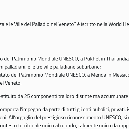
 e le Ville del Palladio nel Veneto” è iscritto nella World H
 del Patrimonio Mondiale UNESCO, a Pukhet in Thailandia, il
i palladiani, e le tre ville palladiane suburbane;
itato del Patrimonio Mondiale UNESCO, a Merida in Messico,
del Veneto.
o costituito da 25 componenti tra loro distinte ma accumunate
mporta l’impegno da parte di tutti gli enti pubblici, privati,
eni. All’orgoglio del prestigioso riconoscimento UNESCO, si u
 contesto territoriale unico al mondo, talmente unico da rap