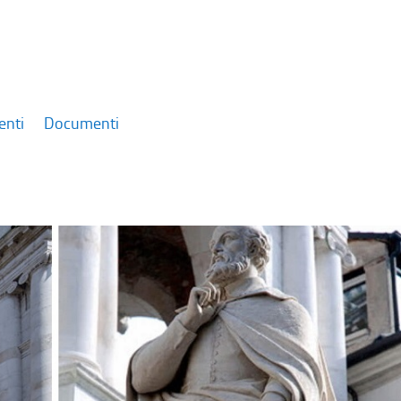
enti
Documenti