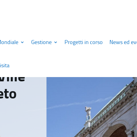
Mondiale
Gestione
Progetti in corso
News ed ev
isita
Ville
eto