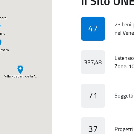
Il Sito UN
23 beni p
47
nel Vene
Estensio
337,48
Zone: 10
71
Soggetti 
37
Progetti