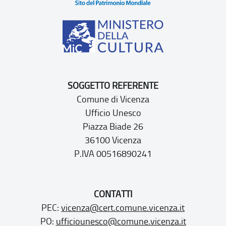
SOGGETTO REFERENTE
Comune di Vicenza
Ufficio Unesco
Piazza Biade 26
36100 Vicenza
P.IVA 00516890241
CONTATTI
PEC:
vicenza@cert.comune.vicenza.it
PO:
ufficiounesco@comune.vicenza.it