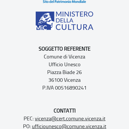
SOGGETTO REFERENTE
Comune di Vicenza
Ufficio Unesco
Piazza Biade 26
36100 Vicenza
P.IVA 00516890241
CONTATTI
PEC:
vicenza@cert.comune.vicenza.it
PO:
ufficiounesco@comune.vicenza.it