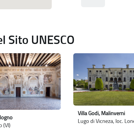
del Sito UNESCO
Villa Godi, Malinverni
ldogno
Lugo di Vicneza, loc. Lo
 (VI)