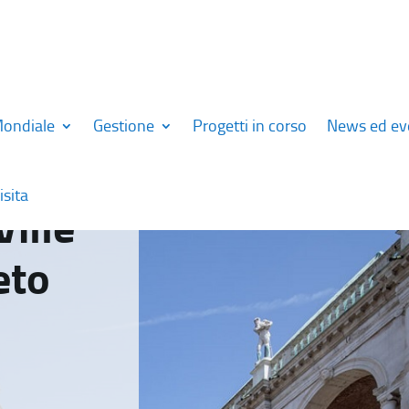
Mondiale
Gestione
Progetti in corso
News ed ev
isita
Ville
eto