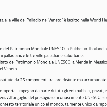
 e le Ville del Palladio nel Veneto” è iscritto nella World H
 del Patrimonio Mondiale UNESCO, a Pukhet in Thailandia, il
i palladiani, e le tre ville palladiane suburbane;
itato del Patrimonio Mondiale UNESCO, a Merida in Messico,
del Veneto.
o costituito da 25 componenti tra loro distinte ma accumunate
mporta l’impegno da parte di tutti gli enti pubblici, privati,
eni. All’orgoglio del prestigioso riconoscimento UNESCO, si u
 contesto territoriale unico al mondo, talmente unico da rap