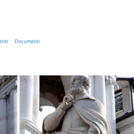
enti
Documenti