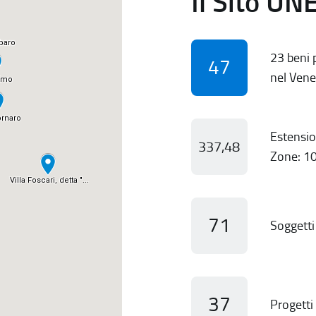
Il Sito UN
23 beni p
47
nel Vene
Estensio
337,48
Zone: 10
71
Soggetti 
37
Progetti