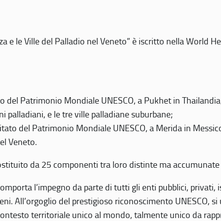
 e le Ville del Palladio nel Veneto” è iscritto nella World H
 del Patrimonio Mondiale UNESCO, a Pukhet in Thailandia, il
i palladiani, e le tre ville palladiane suburbane;
itato del Patrimonio Mondiale UNESCO, a Merida in Messico,
del Veneto.
o costituito da 25 componenti tra loro distinte ma accumunate
mporta l’impegno da parte di tutti gli enti pubblici, privati,
eni. All’orgoglio del prestigioso riconoscimento UNESCO, si u
 contesto territoriale unico al mondo, talmente unico da rap