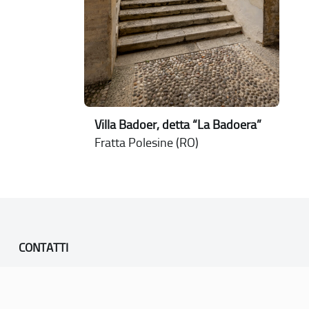
Villa Badoer, detta “La Badoera”
Fratta Polesine (RO)
CONTATTI
PEC:
vicenza@cert.comune.vicenza.it
PO:
ufficiounesco@comune.vicenza.it