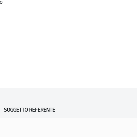
o
SOGGETTO REFERENTE
Comune di Vicenza
Ufficio Unesco