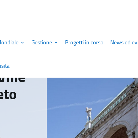
Mondiale
Gestione
Progetti in corso
News ed ev
isita
Ville
eto