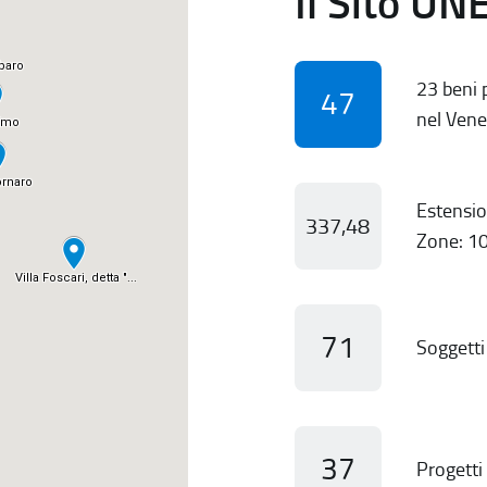
Il Sito UN
23 beni p
47
nel Vene
Estensio
337,48
Zone: 10
71
Soggetti 
37
Progetti