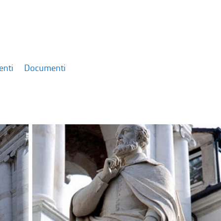
enti
Documenti