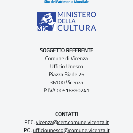
SOGGETTO REFERENTE
Comune di Vicenza
Ufficio Unesco
Piazza Biade 26
36100 Vicenza
P.IVA 00516890241
CONTATTI
PEC:
vicenza@cert.comune.vicenza.it
PO:
ufficiounesco@comune.vicenza.it