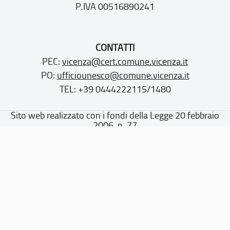
P.IVA 00516890241
CONTATTI
PEC:
vicenza@cert.comune.vicenza.it
PO:
ufficiounesco@comune.vicenza.it
TEL: +39 0444222115/1480
Sito web realizzato con i fondi della Legge 20 febbraio
2006, n. 77
“Misure speciali di tutela e fruizione dei siti e degli elementi
italiani di interesse culturale, paesaggistico e ambientale,
inseriti nella “lista del patrimonio mondiale”, posti sotto la
tutela dell’UNESCO”
Dichiarazione di accessibilità
Note legali
Privacy policy