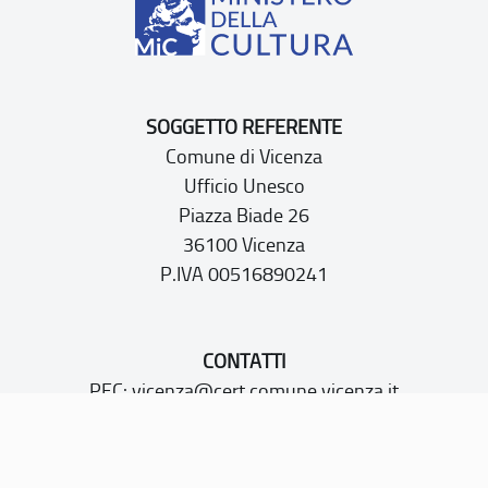
SOGGETTO REFERENTE
Comune di Vicenza
Ufficio Unesco
Piazza Biade 26
36100 Vicenza
P.IVA 00516890241
CONTATTI
PEC:
vicenza@cert.comune.vicenza.it
PO:
ufficiounesco@comune.vicenza.it
TEL: +39 0444222115/1480