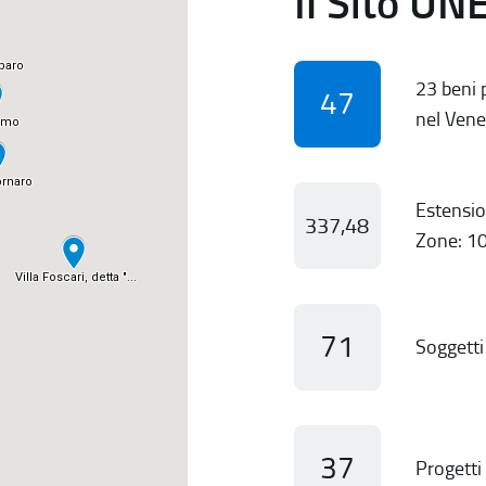
Il Sito UN
23 beni p
47
nel Vene
Estensio
337,48
Zone: 10
71
Soggetti 
37
Progetti