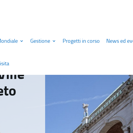
Mondiale
Gestione
Progetti in corso
News ed ev
isita
Ville
eto