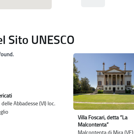
del Sito UNESCO
found.
ericati
delle Abbadesse (VI) loc.
glio
Villa Foscari, detta “La
Malcontenta”
Malcontenta di Mira (VE) 