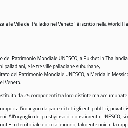
 e le Ville del Palladio nel Veneto” è iscritto nella World H
 del Patrimonio Mondiale UNESCO, a Pukhet in Thailandia, il
i palladiani, e le tre ville palladiane suburbane;
itato del Patrimonio Mondiale UNESCO, a Merida in Messico,
del Veneto.
o costituito da 25 componenti tra loro distinte ma accumunate
mporta l’impegno da parte di tutti gli enti pubblici, privati,
eni. All’orgoglio del prestigioso riconoscimento UNESCO, si u
 contesto territoriale unico al mondo, talmente unico da rap