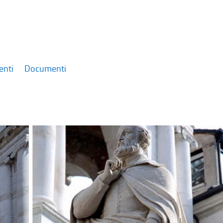
enti
Documenti