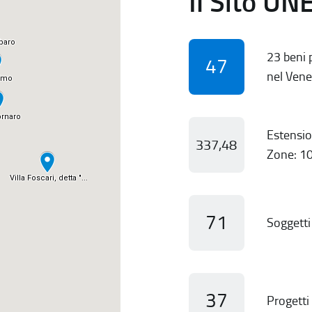
Il Sito UN
23 beni p
47
nel Vene
Estensio
337,48
Zone: 10
71
Soggetti 
37
Progetti