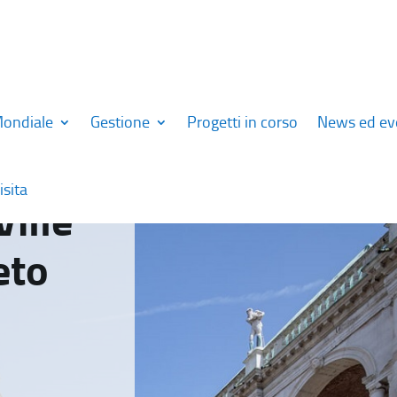
Mondiale
Gestione
Progetti in corso
News ed ev
isita
Ville
eto