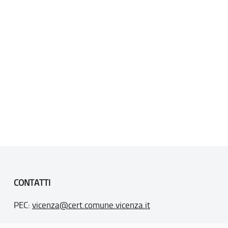
CONTATTI
PEC:
vicenza@cert.comune.vicenza.it
PO:
ufficiounesco@comune.vicenza.it