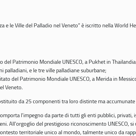
 e le Ville del Palladio nel Veneto” è iscritto nella World H
 del Patrimonio Mondiale UNESCO, a Pukhet in Thailandia, il
i palladiani, e le tre ville palladiane suburbane;
itato del Patrimonio Mondiale UNESCO, a Merida in Messico,
del Veneto.
o costituito da 25 componenti tra loro distinte ma accumunate
mporta l’impegno da parte di tutti gli enti pubblici, privati,
eni. All’orgoglio del prestigioso riconoscimento UNESCO, si u
 contesto territoriale unico al mondo, talmente unico da rap