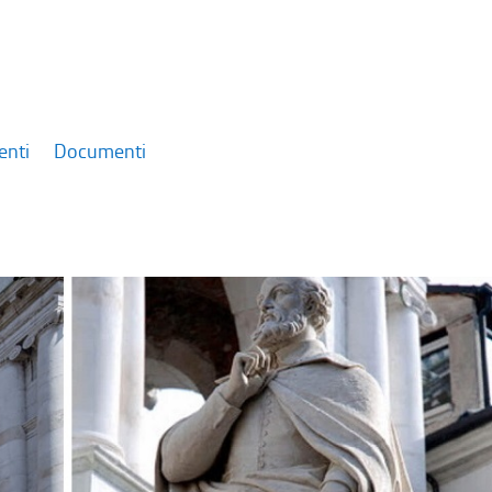
enti
Documenti