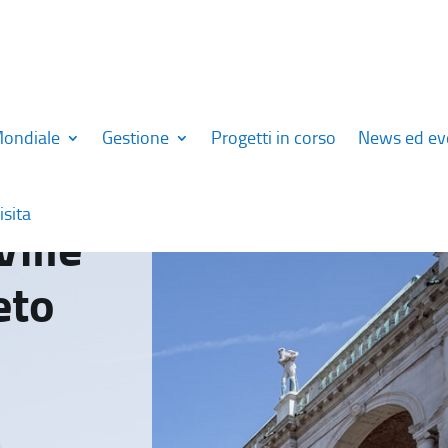
Mondiale
Gestione
Progetti in corso
News ed ev
isita
Ville
eto