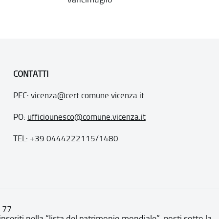
CONTATTI
PEC:
vicenza@cert.comune.vicenza.it
PO:
ufficiounesco@comune.vicenza.it
TEL: +39 0444222115/1480
. 77
inseriti nella “lista del patrimonio mondiale”, posti sotto la