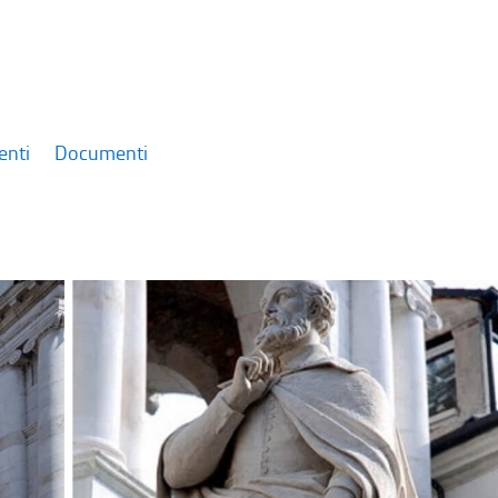
enti
Documenti