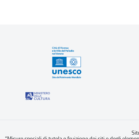
Sit
“Misure speciali di tutela e fruizione dei siti e degli eleme