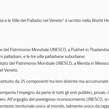
 e le Ville del Palladio nel Veneto” è iscritto nella World H
 del Patrimonio Mondiale UNESCO, a Pukhet in Thailandia, il
i palladiani, e le tre ville palladiane suburbane;
itato del Patrimonio Mondiale UNESCO, a Merida in Messico,
del Veneto.
o costituito da 25 componenti tra loro distinte ma accumunate
mporta l’impegno da parte di tutti gli enti pubblici, privati,
eni. All’orgoglio del prestigioso riconoscimento UNESCO, si u
 contesto territoriale unico al mondo, talmente unico da rap