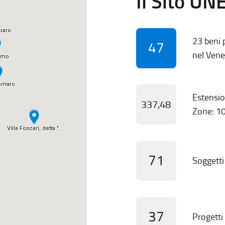
Il Sito UN
23 beni p
47
nel Vene
Estensio
337,48
Zone: 10
71
Soggetti 
37
Progetti