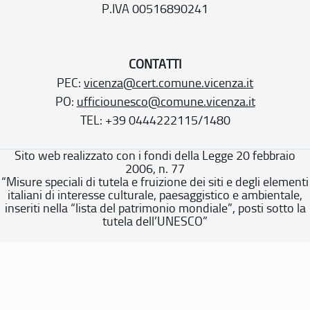
P.IVA 00516890241
CONTATTI
PEC:
vicenza@cert.comune.vicenza.it
PO:
ufficiounesco@comune.vicenza.it
TEL: +39 0444222115/1480
Sito web realizzato con i fondi della Legge 20 febbraio
2006, n. 77
“Misure speciali di tutela e fruizione dei siti e degli elementi
italiani di interesse culturale, paesaggistico e ambientale,
inseriti nella “lista del patrimonio mondiale”, posti sotto la
tutela dell’UNESCO”
Dichiarazione di accessibilità
Note legali
Privacy policy