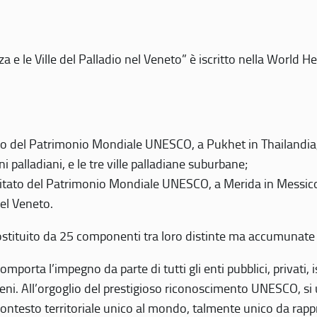
 e le Ville del Palladio nel Veneto” è iscritto nella World H
 del Patrimonio Mondiale UNESCO, a Pukhet in Thailandia, il
i palladiani, e le tre ville palladiane suburbane;
itato del Patrimonio Mondiale UNESCO, a Merida in Messico,
del Veneto.
o costituito da 25 componenti tra loro distinte ma accumunate
mporta l’impegno da parte di tutti gli enti pubblici, privati,
eni. All’orgoglio del prestigioso riconoscimento UNESCO, si u
 contesto territoriale unico al mondo, talmente unico da rap