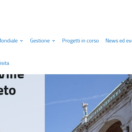
Mondiale
Gestione
Progetti in corso
News ed ev
isita
Ville
eto