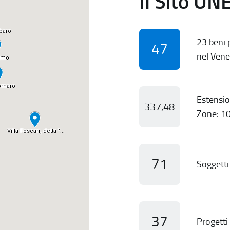
Il Sito UN
23 beni p
47
nel Vene
Estensio
337,48
Zone: 10
71
Soggetti 
37
Progetti