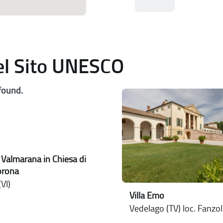
del Sito UNESCO
found.
 Valmarana in Chiesa di
orona
VI)
Villa Emo
Vedelago (TV) loc. Fanzo