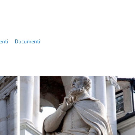
enti
Documenti