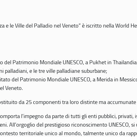
 e le Ville del Palladio nel Veneto” è iscritto nella World H
 del Patrimonio Mondiale UNESCO, a Pukhet in Thailandia, il
i palladiani, e le tre ville palladiane suburbane;
itato del Patrimonio Mondiale UNESCO, a Merida in Messico,
del Veneto.
o costituito da 25 componenti tra loro distinte ma accumunate
mporta l’impegno da parte di tutti gli enti pubblici, privati,
eni. All’orgoglio del prestigioso riconoscimento UNESCO, si u
 contesto territoriale unico al mondo, talmente unico da rap