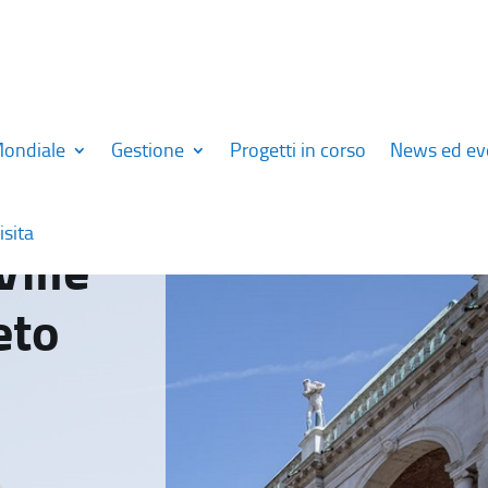
Mondiale
Gestione
Progetti in corso
News ed ev
isita
Ville
eto