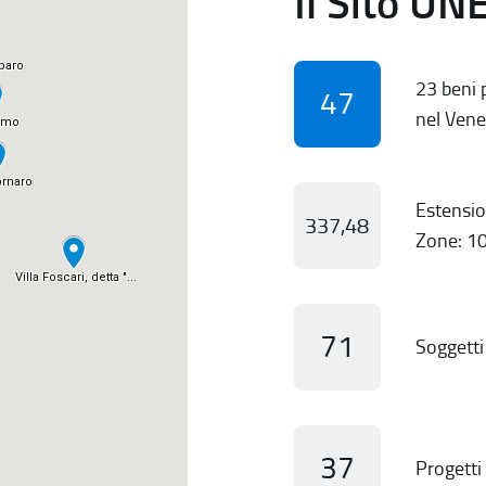
Il Sito UN
23 beni p
47
nel Vene
Estensio
337,48
Zone: 10
71
Soggetti 
37
Progetti