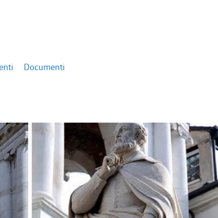
enti
Documenti