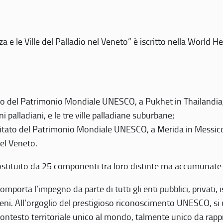
 e le Ville del Palladio nel Veneto” è iscritto nella World H
 del Patrimonio Mondiale UNESCO, a Pukhet in Thailandia, il
i palladiani, e le tre ville palladiane suburbane;
itato del Patrimonio Mondiale UNESCO, a Merida in Messico,
del Veneto.
o costituito da 25 componenti tra loro distinte ma accumunate
mporta l’impegno da parte di tutti gli enti pubblici, privati,
eni. All’orgoglio del prestigioso riconoscimento UNESCO, si u
 contesto territoriale unico al mondo, talmente unico da rap