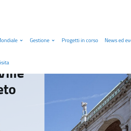
Mondiale
Gestione
Progetti in corso
News ed ev
isita
Ville
eto