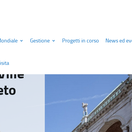
Mondiale
Gestione
Progetti in corso
News ed ev
isita
Ville
eto