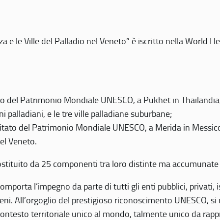
 e le Ville del Palladio nel Veneto” è iscritto nella World H
 del Patrimonio Mondiale UNESCO, a Pukhet in Thailandia, il
i palladiani, e le tre ville palladiane suburbane;
itato del Patrimonio Mondiale UNESCO, a Merida in Messico,
del Veneto.
o costituito da 25 componenti tra loro distinte ma accumunate
mporta l’impegno da parte di tutti gli enti pubblici, privati,
eni. All’orgoglio del prestigioso riconoscimento UNESCO, si u
 contesto territoriale unico al mondo, talmente unico da rap