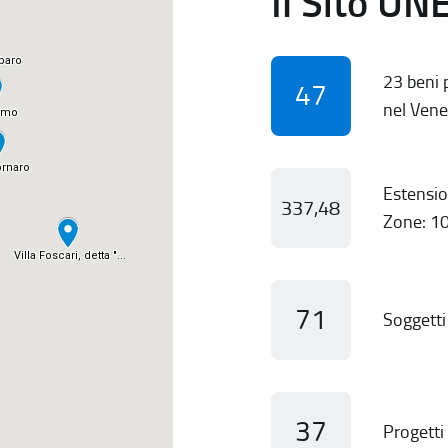
Il Sito UN
23 beni p
47
nel Vene
Estensio
337,48
Zone: 10
71
Soggetti 
37
Progetti