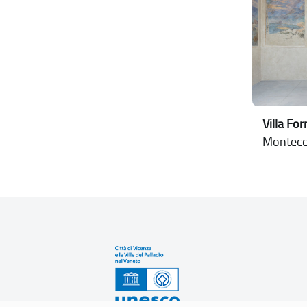
Villa For
Montecch