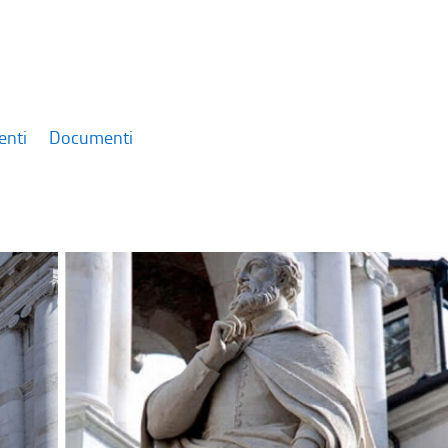
enti
Documenti