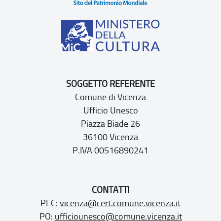
SOGGETTO REFERENTE
Comune di Vicenza
Ufficio Unesco
Piazza Biade 26
36100 Vicenza
P.IVA 00516890241
CONTATTI
PEC:
vicenza@cert.comune.vicenza.it
PO:
ufficiounesco@comune.vicenza.it