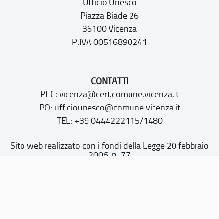
Ufficio Unesco
Piazza Biade 26
36100 Vicenza
P.IVA 00516890241
CONTATTI
PEC:
vicenza@cert.comune.vicenza.it
PO:
ufficiounesco@comune.vicenza.it
TEL: +39 0444222115/1480
Sito web realizzato con i fondi della Legge 20 febbraio
2006, n. 77
“Misure speciali di tutela e fruizione dei siti e degli elementi
italiani di interesse culturale, paesaggistico e ambientale,
inseriti nella “lista del patrimonio mondiale”, posti sotto la
tutela dell’UNESCO”
Dichiarazione di accessibilità