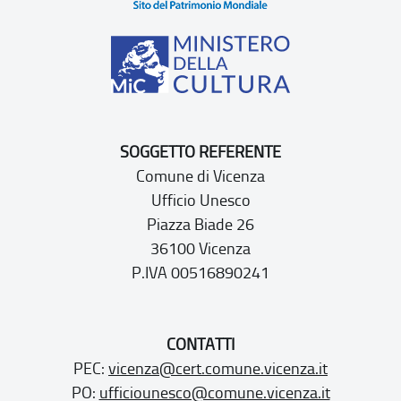
SOGGETTO REFERENTE
Comune di Vicenza
Ufficio Unesco
Piazza Biade 26
36100 Vicenza
P.IVA 00516890241
CONTATTI
PEC:
vicenza@cert.comune.vicenza.it
PO:
ufficiounesco@comune.vicenza.it