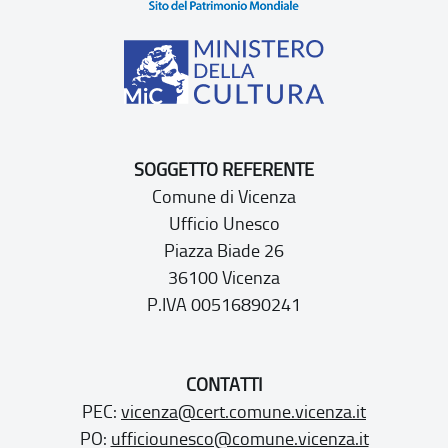
SOGGETTO REFERENTE
Comune di Vicenza
Ufficio Unesco
Piazza Biade 26
36100 Vicenza
P.IVA 00516890241
CONTATTI
PEC:
vicenza@cert.comune.vicenza.it
PO:
ufficiounesco@comune.vicenza.it