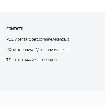
CONTATTI
PEC:
vicenza@cert.comune.vicenza.it
PO:
ufficiounesco@comune.vicenza.it
TEL: +39 0444222115/1480
. 77
inseriti nella “lista del patrimonio mondiale”, posti sotto la