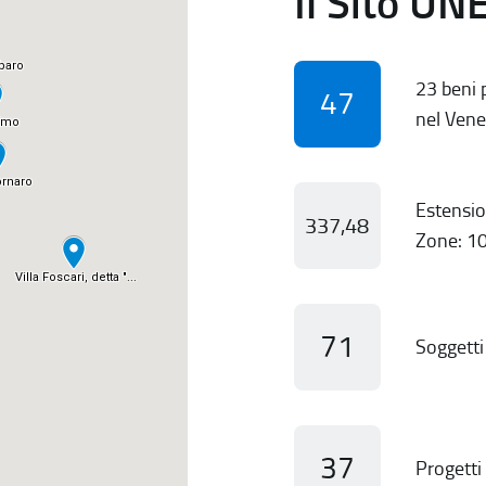
Il Sito UN
23 beni p
47
nel Vene
Estensio
337,48
Zone: 10
71
Soggetti 
37
Progetti