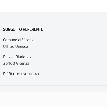
SOGGETTO REFERENTE
Comune di Vicenza
Ufficio Unesco
Piazza Biade 26
36100 Vicenza
P.IVA 00516890241
o web realizzato con i fondi della Legge 20 febbraio 2006, n
nti italiani di interesse culturale, paesaggistico e ambientale, 
tutela dell’UNESCO”