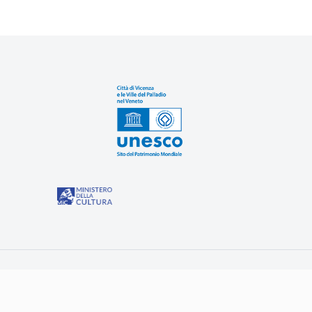
Sit
“Misure speciali di tutela e fruizione dei siti e degli eleme