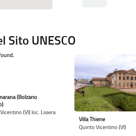
del Sito UNESCO
found.
lmarana (Bolzano
o)
icentino (VI) loc. Lisiera
Villa Thiene
Quinto Vicentino (VI)