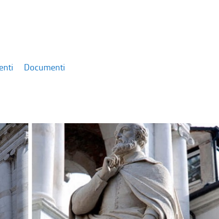
enti
Documenti