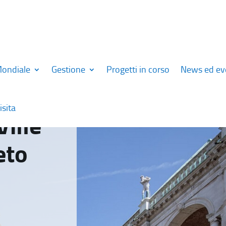
Mondiale
Gestione
Progetti in corso
News ed ev
isita
Ville
eto