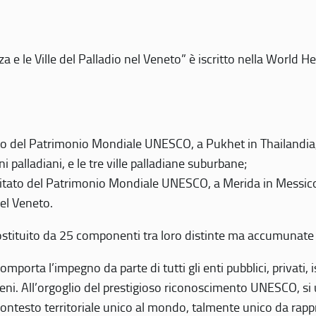
 e le Ville del Palladio nel Veneto” è iscritto nella World H
 del Patrimonio Mondiale UNESCO, a Pukhet in Thailandia, il
i palladiani, e le tre ville palladiane suburbane;
itato del Patrimonio Mondiale UNESCO, a Merida in Messico,
del Veneto.
o costituito da 25 componenti tra loro distinte ma accumunate
mporta l’impegno da parte di tutti gli enti pubblici, privati,
eni. All’orgoglio del prestigioso riconoscimento UNESCO, si u
 contesto territoriale unico al mondo, talmente unico da rap