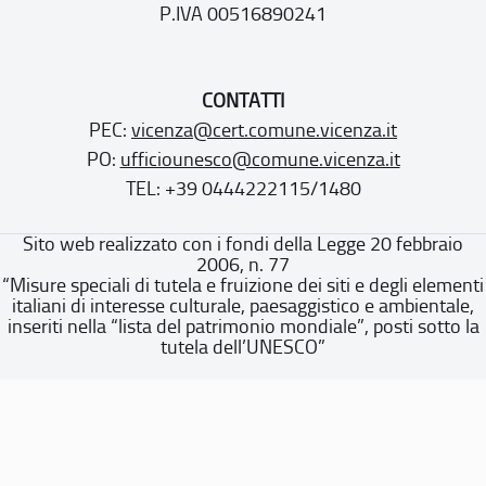
P.IVA 00516890241
CONTATTI
PEC:
vicenza@cert.comune.vicenza.it
PO:
ufficiounesco@comune.vicenza.it
TEL: +39 0444222115/1480
Sito web realizzato con i fondi della Legge 20 febbraio
2006, n. 77
“Misure speciali di tutela e fruizione dei siti e degli elementi
italiani di interesse culturale, paesaggistico e ambientale,
inseriti nella “lista del patrimonio mondiale”, posti sotto la
tutela dell’UNESCO”
Dichiarazione di accessibilità
Note legali
Privacy policy