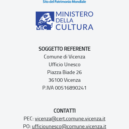
SOGGETTO REFERENTE
Comune di Vicenza
Ufficio Unesco
Piazza Biade 26
36100 Vicenza
P.IVA 00516890241
CONTATTI
PEC:
vicenza@cert.comune.vicenza.it
PO:
ufficiounesco@comune.vicenza.it