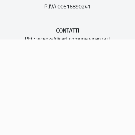
P.IVA 00516890241
CONTATTI
PEC:
vicenza@cert.comune.vicenza.it
PO:
ufficiounesco@comune.vicenza.it
TEL: +39 0444222115/1480
Sito web realizzato con i fondi della Legge 20 febbraio
2006, n. 77
“Misure speciali di tutela e fruizione dei siti e degli elementi
italiani di interesse culturale, paesaggistico e ambientale,
inseriti nella “lista del patrimonio mondiale”, posti sotto la
tutela dell’UNESCO”
Dichiarazione di accessibilità
Note legali
Privacy policy