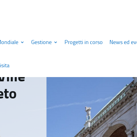
Mondiale
Gestione
Progetti in corso
News ed ev
isita
Ville
eto