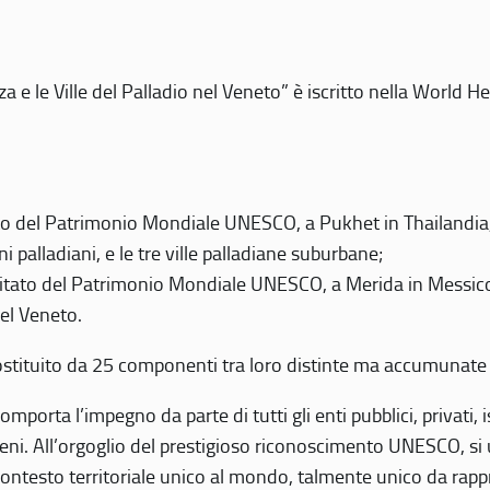
 e le Ville del Palladio nel Veneto” è iscritto nella World H
 del Patrimonio Mondiale UNESCO, a Pukhet in Thailandia, il
i palladiani, e le tre ville palladiane suburbane;
itato del Patrimonio Mondiale UNESCO, a Merida in Messico,
del Veneto.
o costituito da 25 componenti tra loro distinte ma accumunate
mporta l’impegno da parte di tutti gli enti pubblici, privati,
eni. All’orgoglio del prestigioso riconoscimento UNESCO, si u
 contesto territoriale unico al mondo, talmente unico da rap