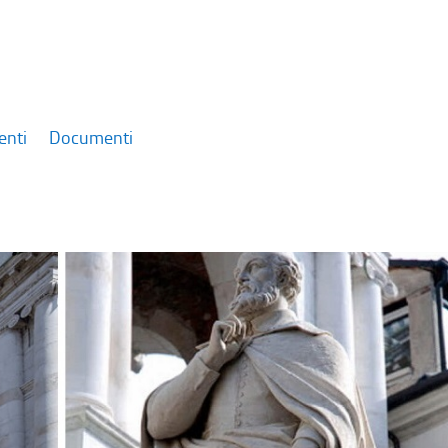
enti
Documenti