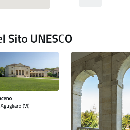
del Sito UNESCO
raceno
 Agugliaro (VI)