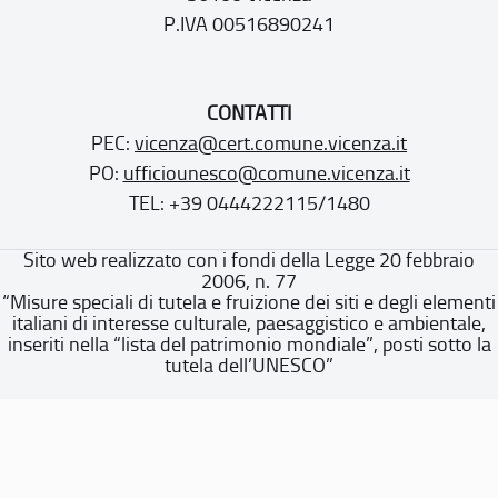
P.IVA 00516890241
CONTATTI
PEC:
vicenza@cert.comune.vicenza.it
PO:
ufficiounesco@comune.vicenza.it
TEL: +39 0444222115/1480
Sito web realizzato con i fondi della Legge 20 febbraio
2006, n. 77
“Misure speciali di tutela e fruizione dei siti e degli elementi
italiani di interesse culturale, paesaggistico e ambientale,
inseriti nella “lista del patrimonio mondiale”, posti sotto la
tutela dell’UNESCO”
Dichiarazione di accessibilità
Note legali
Privacy policy