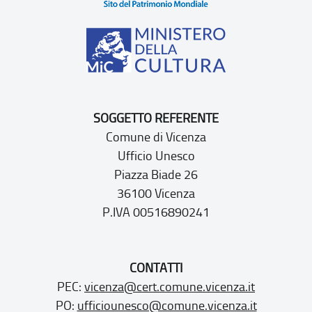
SOGGETTO REFERENTE
Comune di Vicenza
Ufficio Unesco
Piazza Biade 26
36100 Vicenza
P.IVA 00516890241
CONTATTI
PEC:
vicenza@cert.comune.vicenza.it
PO:
ufficiounesco@comune.vicenza.it