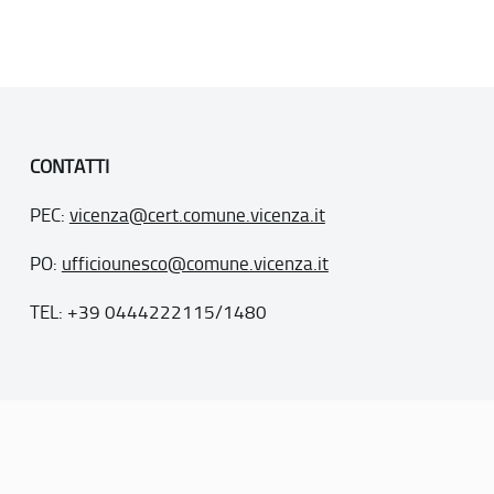
CONTATTI
PEC:
vicenza@cert.comune.vicenza.it
PO:
ufficiounesco@comune.vicenza.it
TEL: +39 0444222115/1480
. 77
inseriti nella “lista del patrimonio mondiale”, posti sotto la