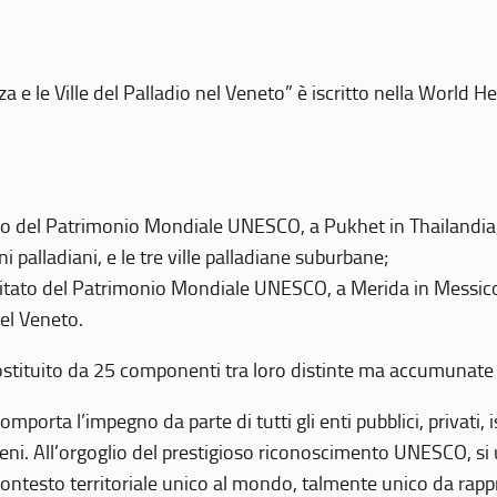
 e le Ville del Palladio nel Veneto” è iscritto nella World H
 del Patrimonio Mondiale UNESCO, a Pukhet in Thailandia, il
i palladiani, e le tre ville palladiane suburbane;
itato del Patrimonio Mondiale UNESCO, a Merida in Messico,
del Veneto.
o costituito da 25 componenti tra loro distinte ma accumunate
mporta l’impegno da parte di tutti gli enti pubblici, privati,
eni. All’orgoglio del prestigioso riconoscimento UNESCO, si u
 contesto territoriale unico al mondo, talmente unico da rap