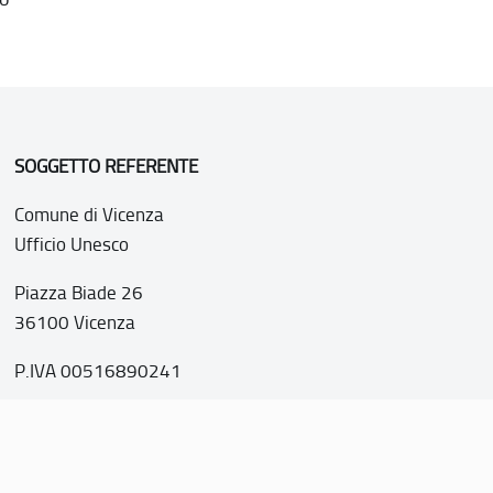
SOGGETTO REFERENTE
Comune di Vicenza
Ufficio Unesco
Piazza Biade 26
36100 Vicenza
P.IVA 00516890241
o web realizzato con i fondi della Legge 20 febbraio 2006, n
nti italiani di interesse culturale, paesaggistico e ambientale, 