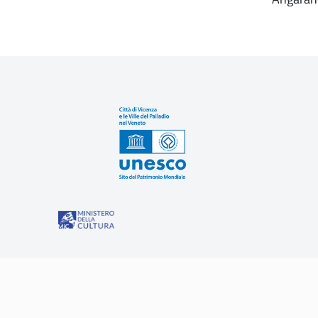
Sit
“Misure speciali di tutela e fruizione dei siti e degli eleme