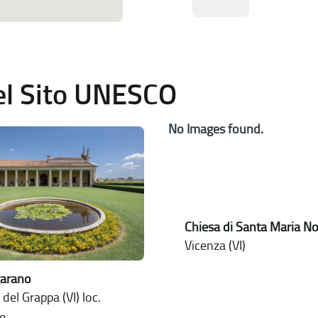
del Sito UNESCO
No Images found.
Chiesa di Santa Maria N
Vicenza (VI)
garano
del Grappa (VI) loc.
o