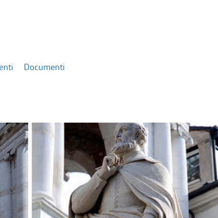
enti
Documenti