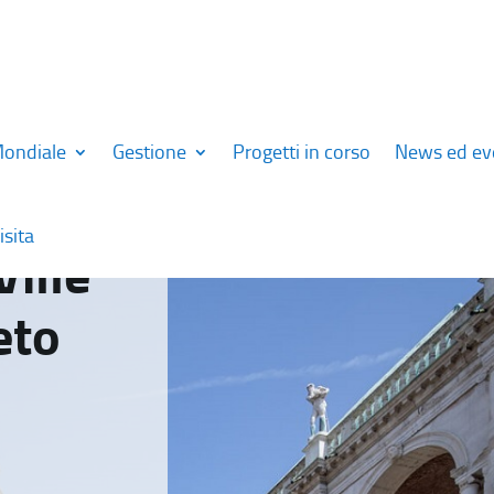
Mondiale
Gestione
Progetti in corso
News ed ev
isita
Ville
eto