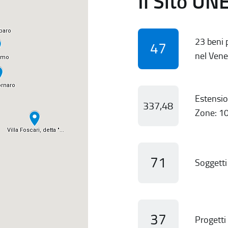
Il Sito UN
23 beni p
47
nel Vene
Estensio
337,48
Zone: 10
71
Soggetti 
37
Progetti