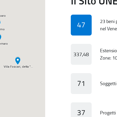
Il Sito UN
23 beni p
47
nel Vene
Estensio
337,48
Zone: 10
71
Soggetti 
37
Progetti