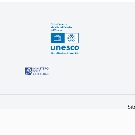
Sit
“Misure speciali di tutela e fruizione dei siti e degli eleme
Dichiaraz