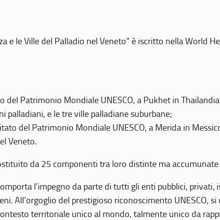
 e le Ville del Palladio nel Veneto” è iscritto nella World H
 del Patrimonio Mondiale UNESCO, a Pukhet in Thailandia, il
i palladiani, e le tre ville palladiane suburbane;
itato del Patrimonio Mondiale UNESCO, a Merida in Messico,
del Veneto.
o costituito da 25 componenti tra loro distinte ma accumunate
mporta l’impegno da parte di tutti gli enti pubblici, privati,
eni. All’orgoglio del prestigioso riconoscimento UNESCO, si u
 contesto territoriale unico al mondo, talmente unico da rap