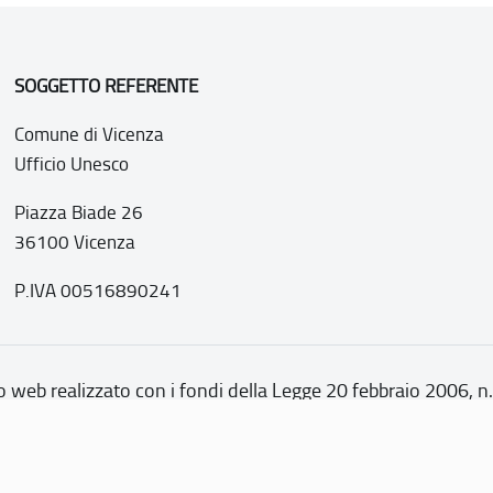
SOGGETTO REFERENTE
Comune di Vicenza
Ufficio Unesco
Piazza Biade 26
36100 Vicenza
P.IVA 00516890241
o web realizzato con i fondi della Legge 20 febbraio 2006, n
nti italiani di interesse culturale, paesaggistico e ambientale, 
tutela dell’UNESCO”
ione di accessibilità
Note legali
Privacy policy
Cookie policy
Ma