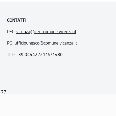
CONTATTI
PEC:
vicenza@cert.comune.vicenza.it
PO:
ufficiounesco@comune.vicenza.it
TEL: +39 0444222115/1480
. 77
inseriti nella “lista del patrimonio mondiale”, posti sotto la
ppa del sito