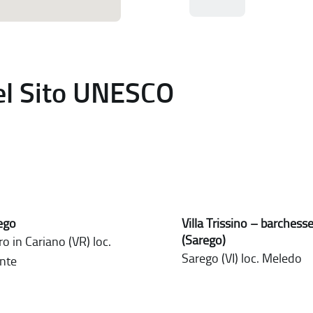
del Sito UNESCO
rego
Villa Trissino – barchess
(Sarego)
o in Cariano (VR) loc.
Sarego (VI) loc. Meledo
nte