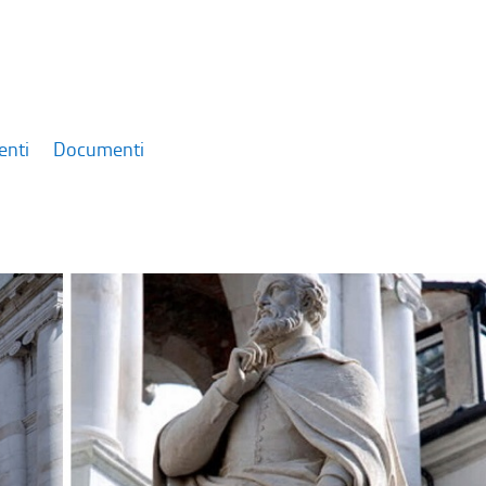
enti
Documenti