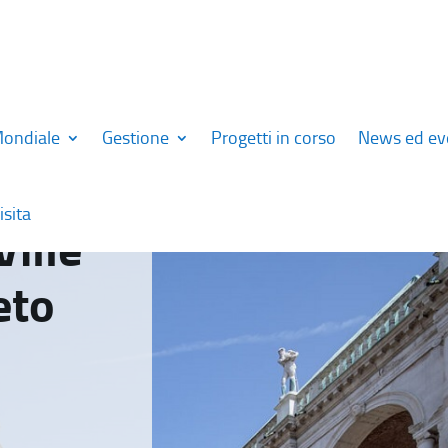
Mondiale
Gestione
Progetti in corso
News ed ev
isita
Ville
eto