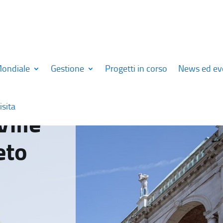
Mondiale
Gestione
Progetti in corso
News ed ev
isita
Ville
eto