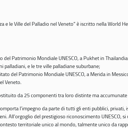
 e le Ville del Palladio nel Veneto” è iscritto nella World H
 del Patrimonio Mondiale UNESCO, a Pukhet in Thailandia, il
i palladiani, e le tre ville palladiane suburbane;
itato del Patrimonio Mondiale UNESCO, a Merida in Messico,
del Veneto.
o costituito da 25 componenti tra loro distinte ma accumunate
mporta l’impegno da parte di tutti gli enti pubblici, privati,
eni. All’orgoglio del prestigioso riconoscimento UNESCO, si u
 contesto territoriale unico al mondo, talmente unico da rap