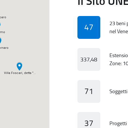
Il Sito UN
23 beni p
47
nel Vene
Estensio
337,48
Zone: 10
71
Soggetti 
37
Progetti