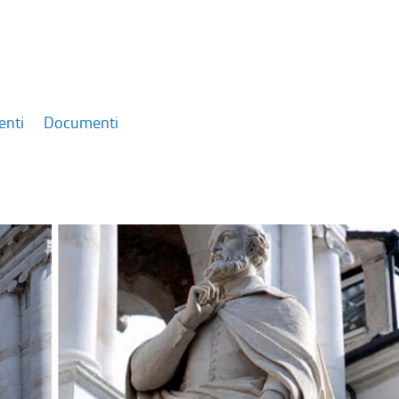
enti
Documenti