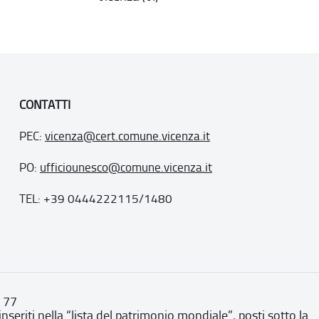
CONTATTI
PEC:
vicenza@cert.comune.vicenza.it
PO:
ufficiounesco@comune.vicenza.it
TEL: +39 0444222115/1480
. 77
inseriti nella “lista del patrimonio mondiale”, posti sotto la